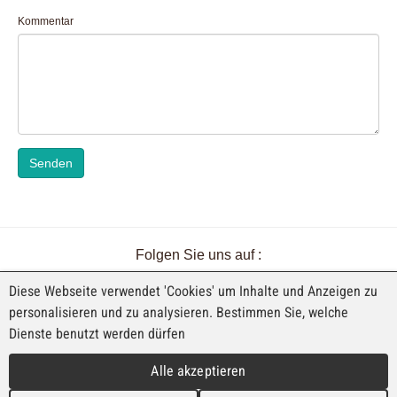
Kommentar
Senden
Folgen Sie uns auf :
Diese Webseite verwendet 'Cookies' um Inhalte und Anzeigen zu
personalisieren und zu analysieren. Bestimmen Sie, welche
Dienste benutzt werden dürfen
EINE AUSSTELLUNG VON FAJI SA
Alle akzeptieren
Rue Industrielle 98
CH-2740 Moutier