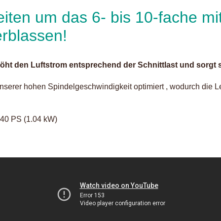
eiten um das 6- bis 10-fache m
erblassen!
höht den Luftstrom entsprechend der Schnittlast und sorgt
serer hohen Spindelgeschwindigkeit optimiert , wodurch die Le
.40 PS (1.04 kW)