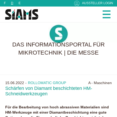
Cookie-Einstellungen
F
D
E
AUSSTELLER LOGIN
DAS INFORMATIONSPORTAL FÜR
MIKROTECHNIK | DIE MESSE
15.06.2022
ROLLOMATIC GROUP
A - Maschinen
Schärfen von Diamant beschichteten HM-
Schneidwerkzeugen
Für die Bearbeitung von hoch abrassiven Materialien sind
HM-Werkzeuge mit einer Diamantbeschichtung eine gute