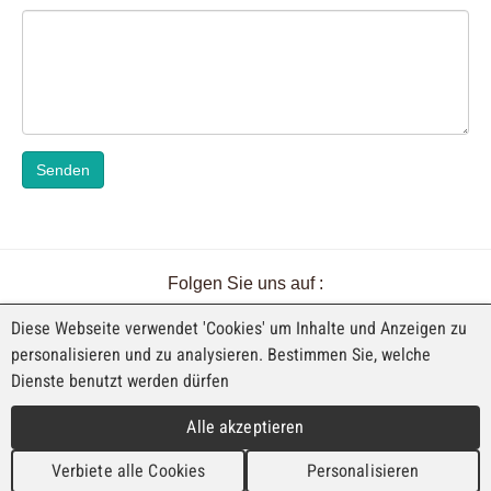
Senden
Folgen Sie uns auf :
Diese Webseite verwendet 'Cookies' um Inhalte und Anzeigen zu
personalisieren und zu analysieren. Bestimmen Sie, welche
Dienste benutzt werden dürfen
EINE AUSSTELLUNG VON FAJI SA
Alle akzeptieren
Rue Industrielle 98
CH-2740 Moutier
Verbiete alle Cookies
Personalisieren
T. +41 (0)32 492 70 10