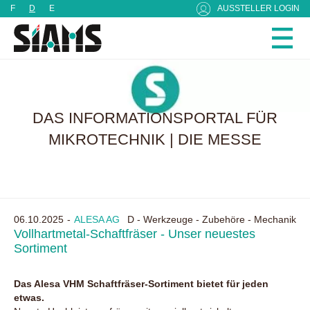
Cookie-Einstellungen
F
D
E
AUSSTELLER LOGIN
DAS INFORMATIONSPORTAL FÜR
MIKROTECHNIK | DIE MESSE
06.10.2025
ALESA AG
D - Werkzeuge - Zubehöre - Mechanik
Vollhartmetal-Schaftfräser - Unser neuestes
Sortiment
Das Alesa VHM Schaftfräser-Sortiment bietet für jeden
etwas.