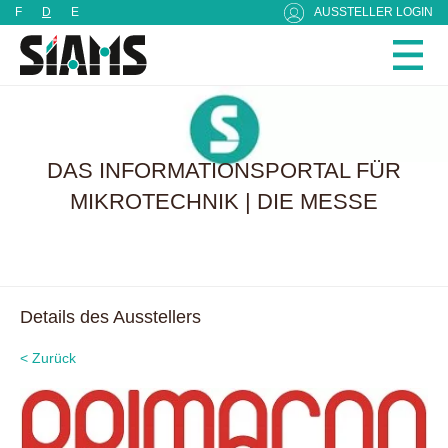
Cookie-Einstellungen
F
D
E
AUSSTELLER LOGIN
DAS INFORMATIONSPORTAL FÜR
MIKROTECHNIK | DIE MESSE
Details des Ausstellers
< Zurück