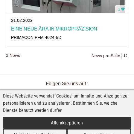
2
21.02.2022
EINE NEUE ÄRA IN MIKROPRÄZISION
PRIMACON PFM 4024-5D
3
News
News pro Seite
Folgen Sie uns auf :
Diese Webseite verwendet 'Cookies' um Inhalte und Anzeigen zu
personalisieren und zu analysieren. Bestimmen Sie, welche
Dienste benutzt werden dürfen
EINE AUSSTELLUNG VON FAJI SA
Alle akzeptieren
Rue Industrielle 98
CH-2740 Moutier