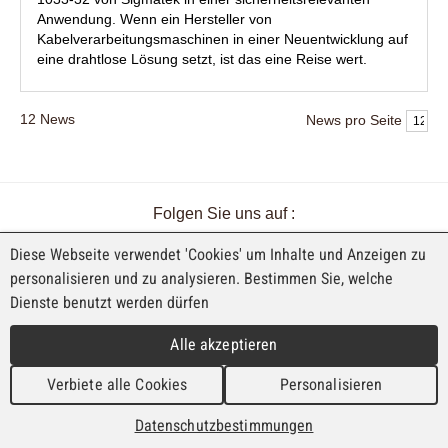
Anwendung. Wenn ein Hersteller von
Kabelverarbeitungsmaschinen in einer Neuentwicklung auf
eine drahtlose Lösung setzt, ist das eine Reise wert.
12
News
News pro Seite
Folgen Sie uns auf :
Diese Webseite verwendet 'Cookies' um Inhalte und Anzeigen zu
personalisieren und zu analysieren. Bestimmen Sie, welche
Dienste benutzt werden dürfen
EINE AUSSTELLUNG VON FAJI SA
Alle akzeptieren
Rue Industrielle 98
CH-2740 Moutier
Verbiete alle Cookies
Personalisieren
T. +41 (0)32 492 70 10
info@faji.ch
Datenschutzbestimmungen
Impressum