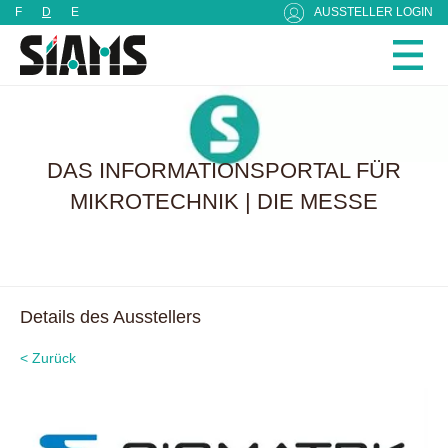
Cookie-Einstellungen
F
D
E
AUSSTELLER LOGIN
DAS INFORMATIONSPORTAL FÜR
MIKROTECHNIK | DIE MESSE
Details des Ausstellers
< Zurück