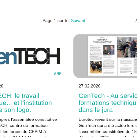
Page
1
sur
5
Suivant
6
26
27.02.2026
H: le travail
GenTech - Au servi
e... et l'institution
formations techniq
e son logo.
dans le jura
après l'assemblée constitutive
Eurotec revient sur la naissa
CH, centre de formation
GenTech qui a été actée lors 
t les forces du CEPIM à
l’assemblée constitutive du 18