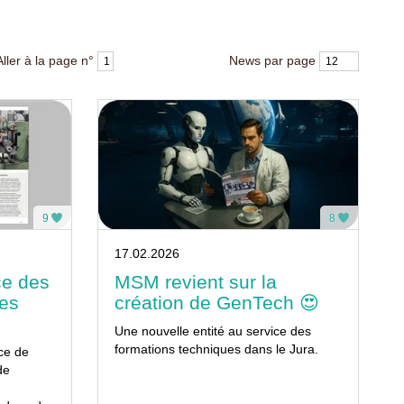
Aller à la page n°
News par page
9
8
17.02.2026
ce des
MSM revient sur la
ues
création de GenTech 😍
Une nouvelle entité au service des
formations techniques dans le Jura.
nce de
de