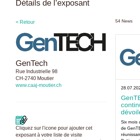
Détails de l’exposant
54
News
< Retour
GenTech
Rue Industrielle 98
CH-2740 Moutier
www.caaj-moutier.ch
28.07.20
GenTEC
continu
dévoil
Six mois 
Cliquez sur l'icone pour ajouter cet
de GenTE
réunissan
exposant à votre liste de visite