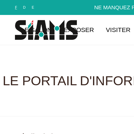
Panneau de gestion des cookies
NE MANQUEZ P
F
D
E
LE SALON
EXPOSER
VISITER
LE PORTAIL D'INFO