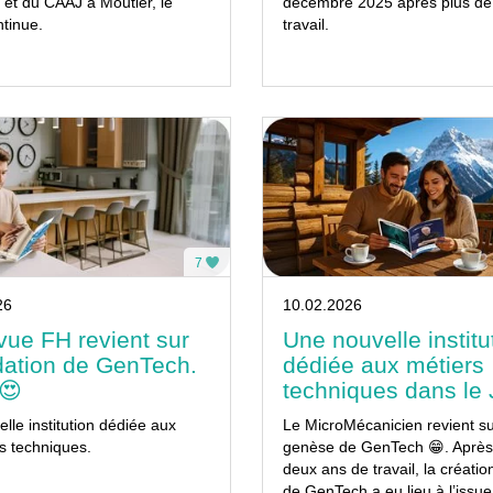
et du CAAJ à Moutier, le
décembre 2025 après plus de
ntinue.
travail.
7
26
10.02.2026
ue FH revient sur
Une nouvelle institu
dation de GenTech.
dédiée aux métiers
😍
techniques dans le 
lle institution dédiée aux
Le MicroMécanicien revient su
s techniques.
genèse de GenTech 😁. Après
deux ans de travail, la création 
de GenTech a eu lieu à l’issue