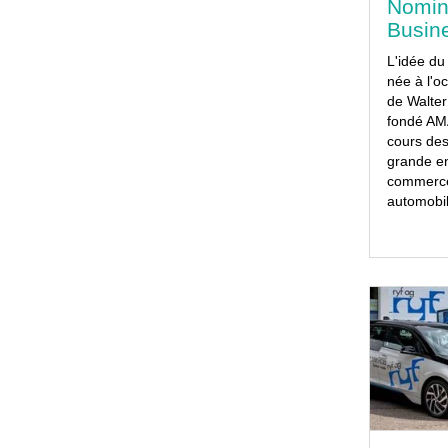
Nomin
Busin
L'idée du
née à l'o
de Walter
fondé AMA
cours des
grande en
commerce 
automobil