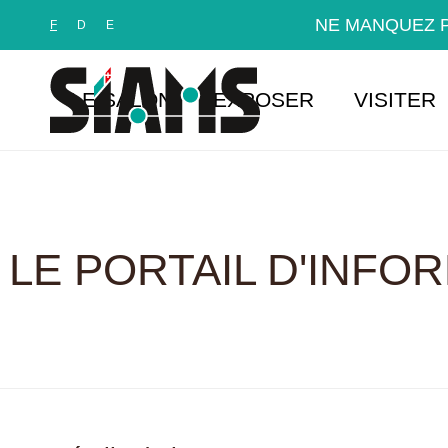
Panneau de gestion des cookies
NE MANQUEZ P
F
D
E
LE SALON
EXPOSER
VISITER
LE PORTAIL D'INFO