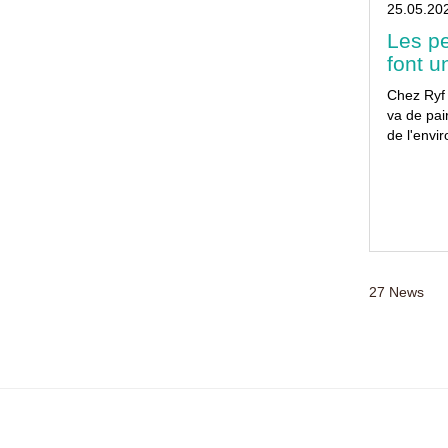
25.05.20
Les p
font u
Chez Ryf 
va de pai
de l'envi
27
News