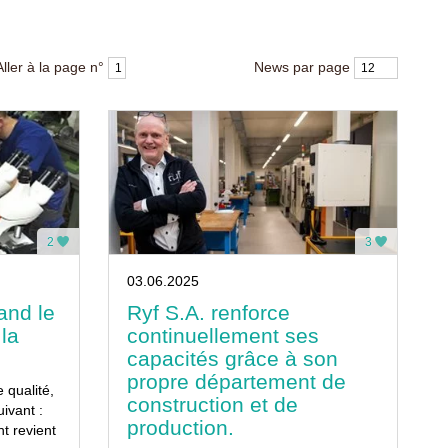
Aller à la page n°
News par page
2
3
03.06.2025
uand le
Ryf S.A. renforce
 la
continuellement ses
capacités grâce à son
propre département de
qualité,
construction et de
uivant :
production.
nt revient