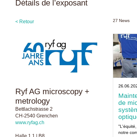
Détails de l’exposant
27
News
< Retour
26.06.20
Ryf AG microscopy +
Mainte
metrology
de mi
systè
Bettlachstrasse 2
optiq
CH-2540 Grenchen
www.ryfag.ch
"L'équité
notre com
Halle 1.1 | B8